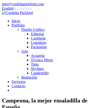
info@cordeliapickford.com
English
|
Castellano
Inicio
Portfolio
Diseño Gráfico
Editorial
Cartelería
Logotipos
Packaging
Arte
Acuarela
Técnica Mixta
Tinta
Skylines
Cuadernillo
Ilustración
Servicios
Contacto
Campeona, la mejor ensaladilla de
España