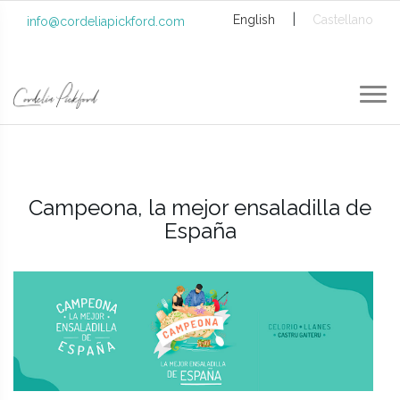
|
English
Castellano
info@cordeliapickford.com
Campeona, la mejor ensaladilla de
España