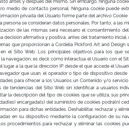
os justo antes y después del mismo. Sin embargo, ninguna coo
tro medio de contacto personal. Ninguna cookie puede extra
formación privada del Usuario forme parte del archivo Cookie
na persona se consideran datos personales. Por tanto, a las m
tilización de las mismas será necesario el consentimiento d
a decisión afirmativa y positiva, antes del tratamiento inici
ernas que proporcionan a Cordelia Pickford Art and Design s
 en el Sitio Web. Los principales objetivos para los que s
la navegación, es decir, cómo interactúa el Usuario con el Si
el lugar a la que la dirección IP desde el que accede el Usua
l navegador que usan, el operador o tipo de dispositivo desde el
idades para ofrecer a los Usuarios un Contenido y/o servicio
de tendencias del Sitio Web sin identificar a usuarios ind
tar la descripción del tipo de cookies que se utiliza, sus princ
ntidad(es) encargada(s) del suministro de cookies podrá(n) ce
ormación para dichas entidades. Deshabilitar, rechazar y elim
ladas en su dispositivo mediante la configuración de su na
, los procedimientos para rechazar y eliminar las cookies p